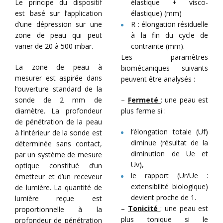
Le principe du dispositif
élastique + visco-
est basé sur l’application
élastique) (mm)
d’une dépression sur une
R : élongation résiduelle
zone de peau qui peut
à la fin du cycle de
varier de 20 à 500 mbar.
contrainte (mm).
Les paramètres
La zone de peau à
biomécaniques suivants
mesurer est aspirée dans
peuvent être analysés :
l’ouverture standard de la
sonde de 2 mm de
–
Fermeté
: une peau est
diamètre. La profondeur
plus ferme si :
de pénétration de la peau
l’élongation totale (Uf)
à l’intérieur de la sonde est
diminue (résultat de la
déterminée sans contact,
diminution de Ue et
par un système de mesure
Uv),
optique constitué d’un
le rapport (Ur/Ue :
émetteur et d’un receveur
extensibilité biologique)
de lumière. La quantité de
devient proche de 1.
lumière reçue est
–
Tonicité
: une peau est
proportionnelle à la
plus tonique si le
profondeur de pénétration