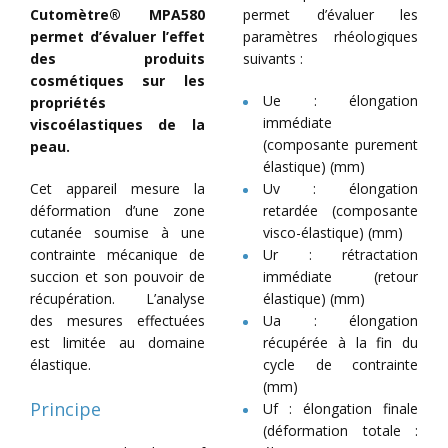
Cutomètre® MPA580
permet d’évaluer les
permet d’évaluer l’effet
paramètres rhéologiques
des produits
suivants :
cosmétiques sur les
Ue : élongation
propriétés
immédiate
viscoélastiques de la
(composante purement
peau.
élastique) (mm)
Cet appareil mesure la
Uv : élongation
déformation d’une zone
retardée (composante
cutanée soumise à une
visco-élastique) (mm)
contrainte mécanique de
Ur : rétractation
succion et son pouvoir de
immédiate (retour
récupération. L’analyse
élastique) (mm)
des mesures effectuées
Ua : élongation
est limitée au domaine
récupérée à la fin du
élastique.
cycle de contrainte
(mm)
Principe
Uf : élongation finale
(déformation totale :