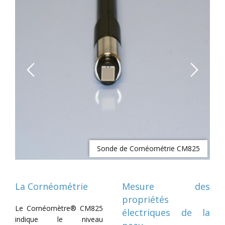
Previous
Next
Sonde de Cornéométrie CM825
La Cornéométrie
Mesure des
propriétés
Le Cornéomètre® CM825
électriques de la
indique le niveau