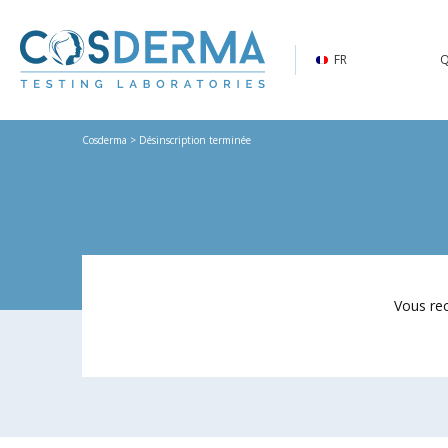
FR
Q
Cosderma
> Désinscription terminée
Vous rec